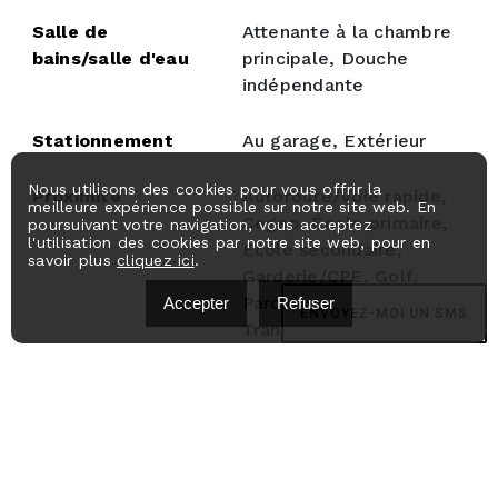
Salle de
Attenante à la chambre
bains/salle d'eau
principale, Douche
indépendante
Stationnement
Au garage, Extérieur
Nous utilisons des cookies pour vous offrir la
Proximité
Autoroute/Voie rapide,
meilleure expérience possible sur notre site web. En
Cegep, École primaire,
poursuivant votre navigation, vous acceptez
l'utilisation des cookies par notre site web, pour en
École secondaire,
savoir plus
cliquez ici
.
Garderie/CPE, Golf,
Parc-espace vert,
Accepter
Refuser
ENVOYEZ-MOI UN SMS
Transport en commun
Toiture
Bardeaux d'asphalte
Fondation
Béton coulé
Armoires
Bois