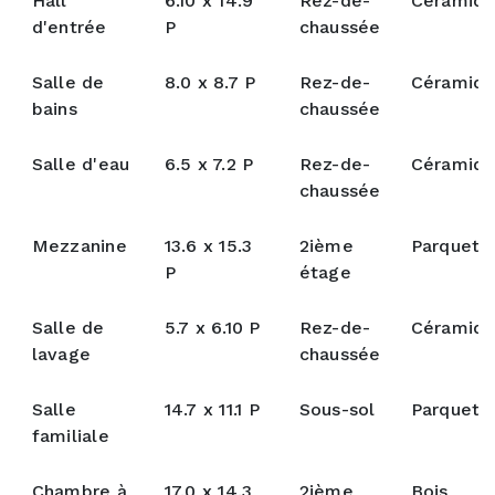
Hall
6.10 x 14.9
Rez-de-
Céramiq
d'entrée
P
chaussée
Salle de
8.0 x 8.7 P
Rez-de-
Céramiq
bains
chaussée
Salle d'eau
6.5 x 7.2 P
Rez-de-
Céramiq
chaussée
Mezzanine
13.6 x 15.3
2ième
Parquete
P
étage
Salle de
5.7 x 6.10 P
Rez-de-
Céramiq
lavage
chaussée
Salle
14.7 x 11.1 P
Sous-sol
Parquete
familiale
Chambre à
17.0 x 14.3
2ième
Bois