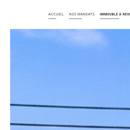
ACCUEIL
NOS MANDATS
IMMEUBLE À REV
e