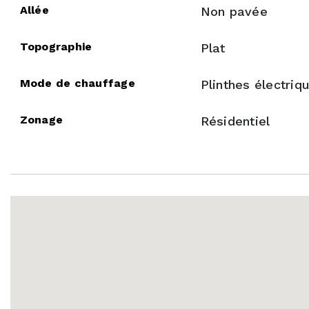
2123 RUE DE 
1 C