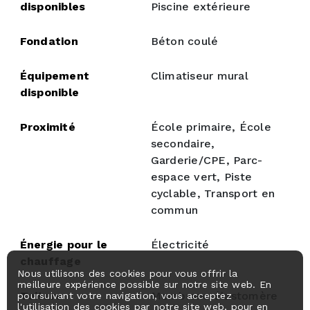
disponibles
Piscine extérieure
Fondation
Béton coulé
Équipement
Climatiseur mural
disponible
Proximité
École primaire, École
secondaire,
Garderie/CPE, Parc-
espace vert, Piste
cyclable, Transport en
commun
Énergie pour le
Électricité
chauffage
Nous utilisons des cookies pour vous offrir la
meilleure expérience possible sur notre site web. En
Toiture
Membrane élastomère
poursuivant votre navigation, vous acceptez
l'utilisation des cookies par notre site web, pour en