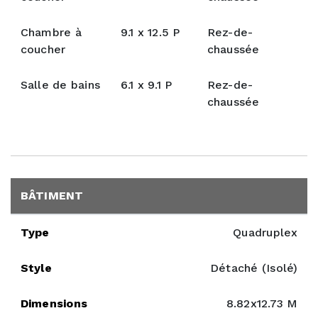
Chambre à
9.1 x 12.5 P
Rez-de-
coucher
chaussée
Salle de bains
6.1 x 9.1 P
Rez-de-
chaussée
BÂTIMENT
Type
Quadruplex
Style
Détaché (Isolé)
Dimensions
8.82x12.73 M