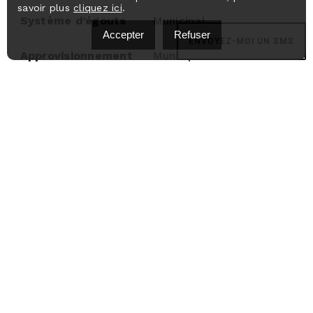
savoir plus
cliquez ici
.
Système d'égouts
Municipal
Accepter
Refuser
ENVOYEZ-MOI UN SMS
Approvisionnement
Municipalité
en eau
Topographie
Plat
Mode de
Plinthes électriques
chauffage
Zonage
Résidentiel