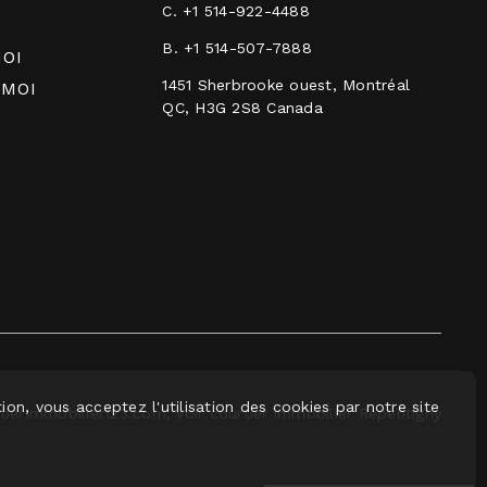
C.
+1 514-922-4488
B.
+1 514-507-7888
OI
1451 Sherbrooke ouest, Montréal
 MOI
QC, H3G 2S8 Canada
ion, vous acceptez l'utilisation des cookies par notre site
erImmobilier123.com, voir courtier immobilier Repentigny