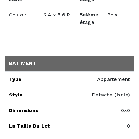
Couloir
12.4 x 5.6 P
5eième
Bois
étage
BÂTIMENT
Type
Appartement
Style
Détaché (Isolé)
Dimensions
0x0
La Taille Du Lot
0