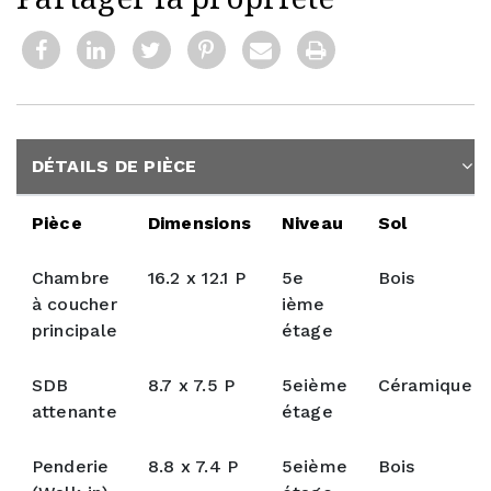
DÉTAILS DE PIÈCE
Pièce
Dimensions
Niveau
Sol
Chambre
16.2 x 12.1 P
5e
Bois
à coucher
ième
principale
étage
SDB
8.7 x 7.5 P
5eième
Céramique
attenante
étage
Penderie
8.8 x 7.4 P
5eième
Bois