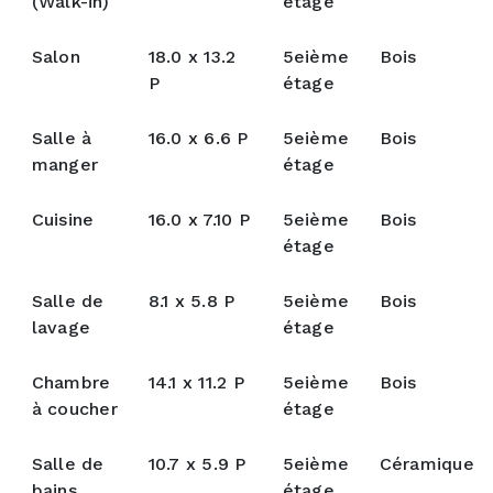
(Walk-in)
étage
Salon
18.0 x 13.2
5eième
Bois
P
étage
Salle à
16.0 x 6.6 P
5eième
Bois
manger
étage
Cuisine
16.0 x 7.10 P
5eième
Bois
étage
Salle de
8.1 x 5.8 P
5eième
Bois
lavage
étage
Chambre
14.1 x 11.2 P
5eième
Bois
à coucher
étage
Salle de
10.7 x 5.9 P
5eième
Céramique
bains
étage