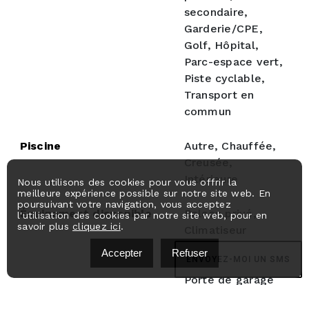
secondaire,
Garderie/CPE,
Golf, Hôpital,
Parc-espace vert,
Piste cyclable,
Transport en
commun
Piscine
Autre, Chauffée,
Creusée,
Intérieure
Nous utilisons des cookies pour vous offrir la
meilleure expérience possible sur notre site web. En
poursuivant votre navigation, vous acceptez
Équipement disponible
Balcon privé,
l'utilisation des cookies par notre site web, pour en
savoir plus
cliquez ici
.
Climatiseur
central, Échangeur
Accepter
Refuser
ENVOYEZ-MOI UN SMS
d'air, Interphone,
Porte de garage
électrique, Semi-