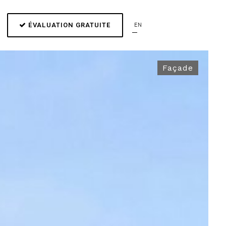
ÉVALUATION GRATUITE
EN
Façade