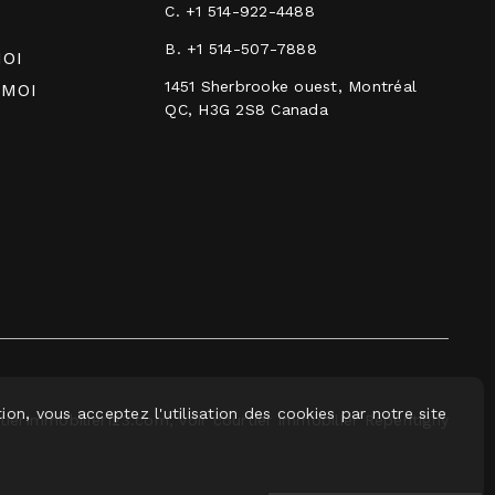
C.
+1 514-922-4488
B.
+1 514-507-7888
OI
1451 Sherbrooke ouest, Montréal
 MOI
QC, H3G 2S8 Canada
ion, vous acceptez l'utilisation des cookies par notre site
erImmobilier123.com, voir courtier immobilier Repentigny