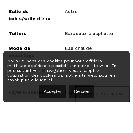
Salle de
Autre
bains/salle d'eau
Toiture
Bardeaux d'asphalte
Mode de
Eau chaude
chauffage
Nous utilisons des cookies pour vous offrir la
meilleure expérience possible sur notre site web. En
Énergie pour le
Électricité
poursuivant votre navigation, vous acceptez
l'utilisation des cookies par notre site web, pour en
chauffage
savoir plus
cliquez ici
.
Accepter
Refuser
Foyers-poêles
Foyer au bois
ENVOYEZ-MOI UN SMS
Système d'égouts
Municipal
Approvisionnement
Municipalité
en eau