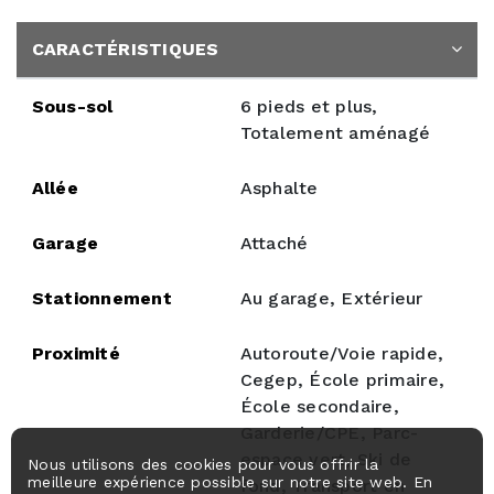
CARACTÉRISTIQUES
Sous-sol
6 pieds et plus,
Totalement aménagé
Allée
Asphalte
Garage
Attaché
Stationnement
Au garage, Extérieur
Proximité
Autoroute/Voie rapide,
Cegep, École primaire,
École secondaire,
Garderie/CPE, Parc-
espace vert, Ski de
Nous utilisons des cookies pour vous offrir la
meilleure expérience possible sur notre site web. En
fond, Transport en