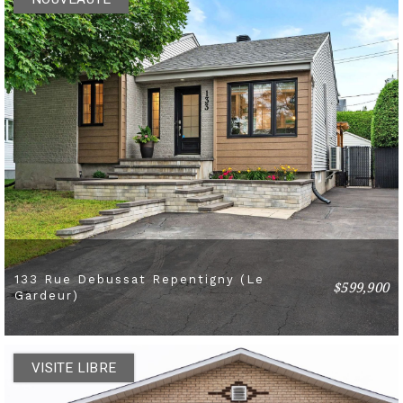
133 Rue Debussat Repentigny (Le
$599,900
4 BEDS
2 BATHS
Gardeur)
VISITE LIBRE