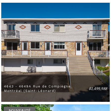
4643 - 4649A Rue de Compiègne
$1,499,988
3 BEDS
1 BATHS
Montréal (Saint-Léonard)
NOUVEAUTÉ