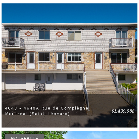
4643 - 4649A Rue de Compiègne
$1,499,988
3 BEDS
1 BATHS
Montréal (Saint-Léonard)
NOUVEAUTÉ