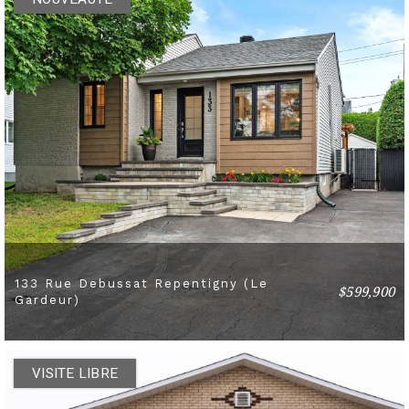
133 Rue Debussat Repentigny (Le
$599,900
4 BEDS
2 BATHS
Gardeur)
VISITE LIBRE