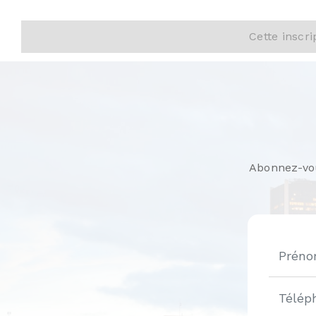
0 C
Description
Espace com
stratégiqu
avec haute
d'aménager
être intég