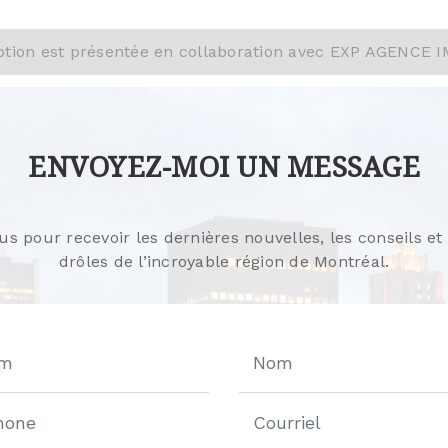
$1,199,000 | 2357 PC
hambre(s) à coucher
0 Salle(s) de bain
2024
MLS: 
PLANIFIER UNE VISITE
DEMANDER DES INFORMATION
mercial signature au 3055 boul. Assomption, au 
e à proximité immédiate du métro Assomption. Local
ur libre de 18 pieds et fenestration pleine hauteur
 une mezzanine d'environ 900 pi ². un espace adja
ré, offrant une opportunité d'expansion ou d'usag