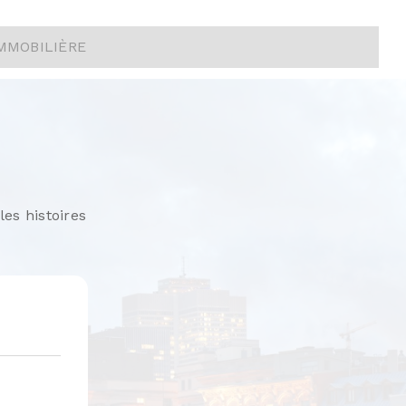
15907218
S
sein du projet Les Loges. Emplacement
 de coin de 2 357 pi ², offert en base plan,
 offrant une luminosité remarquable. Possibilité
cent, d'une superficie de 483 pieds carrés peut
e complémentaire.