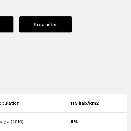
s
Propriétés
opulation
115 hab/km2
age (2016)
6%