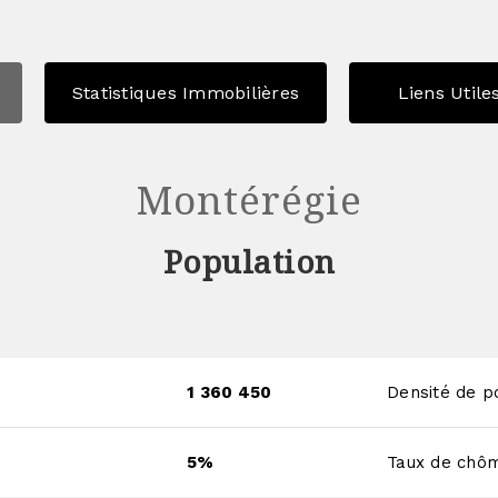
Statistiques Immobilières
Liens Utile
Montérégie
Population
1 360 450
Densité de p
5%
Taux de chôm