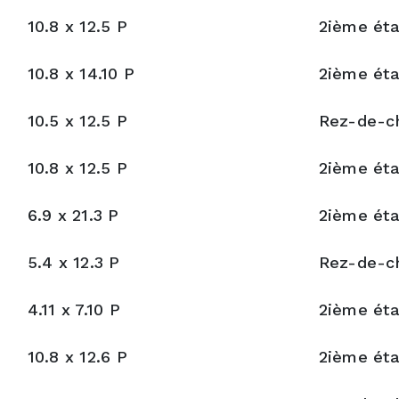
NNANTYNE, MONTRÉAL (VE
$1,425,000
hambre(s) à coucher
1 Salle(s) de bain
1940
MLS: 