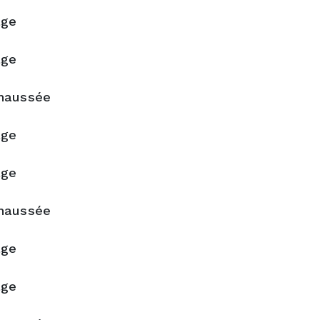
RDUN, QC H4H
20052403