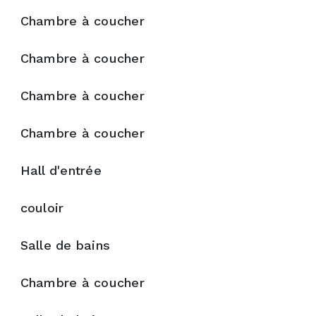
5685 RUE BA
4 C