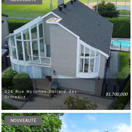
226 Rue Myconos Dollard-des-
$1,700,000
5 BEDS
3 BATHS
Ormeaux
NOUVEAUTÉ