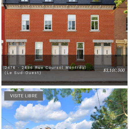
2476 - 2486 Rue Coursol Montréal
$3,100,000
2 BEDS
1 BATHS
(Le Sud-Ouest)
VISITE LIBRE