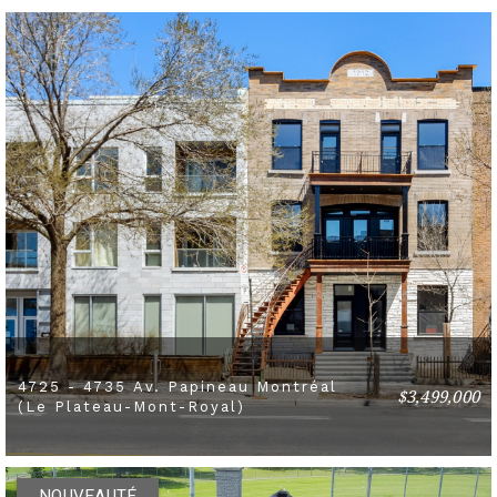
4725 - 4735 Av. Papineau Montréal
$3,499,000
2 BEDS
1 BATHS
(Le Plateau-Mont-Royal)
NOUVEAUTÉ