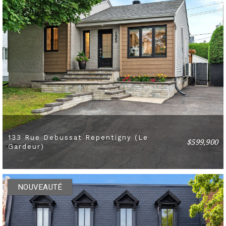
133 Rue Debussat Repentigny (Le
$599,900
4 BEDS
2 BATHS
Gardeur)
NOUVEAUTÉ