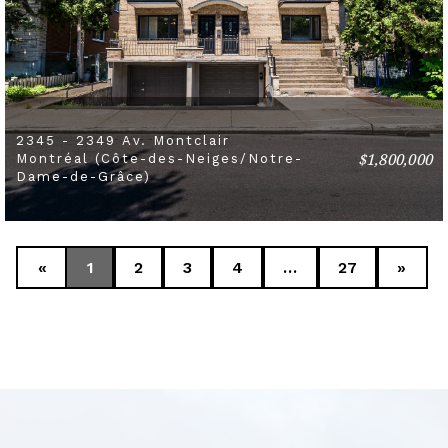
2345 - 2349 Av. Montclair
$1,800,000
Montréal (Côte-des-Neiges/Notre-
6 BEDS
2 BATHS
Dame-de-Grâce)
«
1
2
3
4
…
27
»