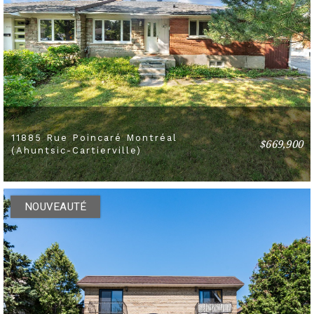
11885 Rue Poincaré Montréal
$669,900
4 BEDS
2 BATHS
(Ahuntsic-Cartierville)
NOUVEAUTÉ